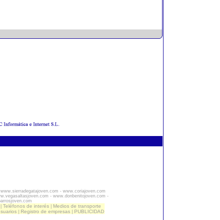
-
www.sierradegatajoven.com
-
www.coriajoven.com
w.vegasaltasjoven.com
-
www.donbenitojoven.com
-
barrosjoven.com
Teléfonos de interés
Medios de transporte
|
|
usuarios
Registro de empresas
PUBLICIDAD
|
|