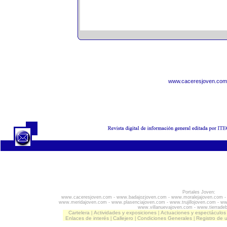
www.caceresjoven.com
Portales Joven:
www.caceresjoven.com
-
www.badajozjoven.com
-
www.moralejajoven.com
www.meridajoven.com
-
www.plasenciajoven.com
-
www.trujillojoven.com
-
ww
www.villanuevajoven.com
-
www.tierrade
Cartelera
Actividades y exposiciones
Actuaciones y espectáculos
|
|
Enlaces de interés
Callejero
Condiciones Generales
Registro de 
|
|
|