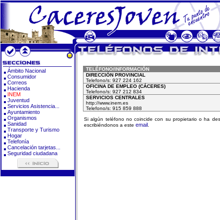
TELÉFONO/INFORMACIÓN
Ámbito Nacional
DIRECCIÓN PROVINCIAL
Consumidor
Telefono/s: 927 224 162
Correos
OFICINA DE EMPLEO (CÁCERES)
Hacienda
Telefono/s: 927 212 834
INEM
SERVICIOS CENTRALES
Juventud
http://www.inem.es
Servicios Asistencia...
Telefono/s: 915 859 888
Ayuntamiento
Organismos
Si algún teléfono no coincide con su propietario o ha d
Sanidad
email
escribiéndonos a este
.
Transporte y Turismo
Hogar
Telefonía
Cancelación tarjetas...
Seguridad ciudadana