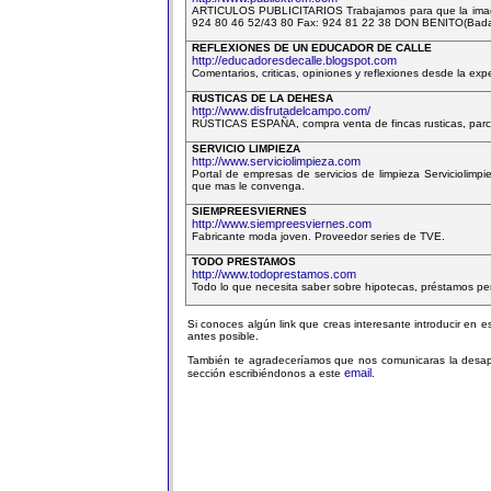
ARTICULOS PUBLICITARIOS Trabajamos para que la imagen 
924 80 46 52/43 80 Fax: 924 81 22 38 DON BENITO(Bada
REFLEXIONES DE UN EDUCADOR DE CALLE
http://educadoresdecalle.blogspot.com
Comentarios, criticas, opiniones y reflexiones desde la exp
RUSTICAS DE LA DEHESA
http://www.disfrutadelcampo.com/
RÚSTICAS ESPAÑA, compra venta de fincas rusticas, parcela
SERVICIO LIMPIEZA
http://www.serviciolimpieza.com
Portal de empresas de servicios de limpieza Serviciolimp
que mas le convenga.
SIEMPREESVIERNES
http://www.siempreesviernes.com
Fabricante moda joven. Proveedor series de TVE.
TODO PRESTAMOS
http://www.todoprestamos.com
Todo lo que necesita saber sobre hipotecas, préstamos per
Si conoces algún link que creas interesante introducir en 
antes posible.
También te agradeceríamos que nos comunicaras la desapa
email
sección escribiéndonos a este
.