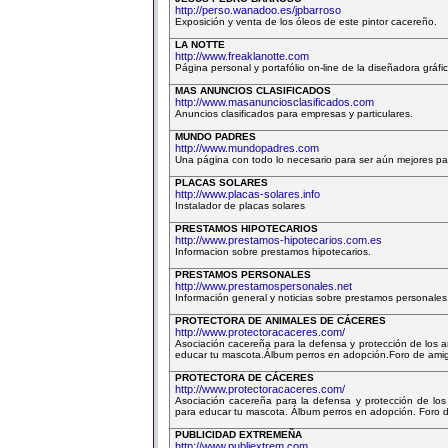
http://perso.wanadoo.es/jpbarroso
Exposición y venta de los óleos de este pintor cacereño.
LA NOTTE
http://www.freaklanotte.com
Página personal y portafólio on-line de la diseñadora gráfic
MAS ANUNCIOS CLASIFICADOS
http://www.masanunciosclasificados.com
Anuncios clasificados para empresas y particulares.
MUNDO PADRES
http://www.mundopadres.com
Una página con todo lo necesario para ser aún mejores pa
PLACAS SOLARES
http://www.placas-solares.info
Instalador de placas solares
PRESTAMOS HIPOTECARIOS
http://www.prestamos-hipotecarios.com.es
Informacion sobre prestamos hipotecarios.
PRESTAMOS PERSONALES
http://www.prestamospersonales.net
Información general y noticias sobre prestamos personales
PROTECTORA DE ANIMALES DE CÁCERES
http://www.protectoracaceres.com/
Asociación cacereña para la defensa y protección de los
educar tu mascota.Álbum perros en adopción.Foro de amig
PROTECTORA DE CÁCERES
http://www.protectoracaceres.com/
Asociación cacereña para la defensa y protección de lo
para educar tu mascota. Álbum perros en adopción. Foro d
PUBLICIDAD EXTREMEÑA
http://www.publiextrem.com