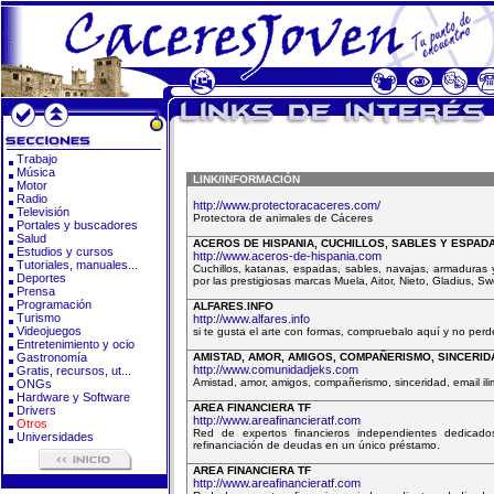
Trabajo
Música
LINK/INFORMACIÓN
Motor
Radio
http://www.protectoracaceres.com/
Televisión
Protectora de animales de Cáceres
Portales y buscadores
Salud
ACEROS DE HISPANIA, CUCHILLOS, SABLES Y ESPADA
Estudios y cursos
http://www.aceros-de-hispania.com
Tutoriales, manuales...
Cuchillos, katanas, espadas, sables, navajas, armaduras
Deportes
por las prestigiosas marcas Muela, Aitor, Nieto, Gladius, S
Prensa
Programación
ALFARES.INFO
Turismo
http://www.alfares.info
Videojuegos
si te gusta el arte con formas, compruebalo aquí y no perd
Entretenimiento y ocio
Gastronomía
AMISTAD, AMOR, AMIGOS, COMPAÑERISMO, SINCERID
http://www.comunidadjeks.com
Gratis, recursos, ut...
Amistad, amor, amigos, compañerismo, sinceridad, email ilimit
ONGs
Hardware y Software
AREA FINANCIERA TF
Drivers
http://www.areafinancieratf.com
Otros
Red de expertos financieros independientes dedicados
Universidades
refinanciación de deudas en un único préstamo.
AREA FINANCIERA TF
http://www.areafinancieratf.com