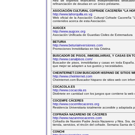
Red de expertos financieros independientes dedicados
refinanciación de deudas en un único préstamo.
ASOCIACIÓN CULTURAL COFRADE CACEREÑA "LA HO
http://www.lahorquilla.es.vg
Web oficial de la Asociación Cultural Cofrade Cacereña 
contenidos acerca de esta Asociación.
AUGCEX
http://www.augcex.org
Asociación Unificada de Guardias Civiles de Extremadura
BETURIA
http://www.beturiainversiones.com
Promociones Inmobiliarias en Isla Cristina
BUSCADOR DE PISOS, INMOBILIARIAS, Y CASAS EN 
http://www.canalpisos.com/
Buscador de pisos, inmobiliarias y casas en toda España
que mejor se adapten a tus gustos y necesidades.
CHEINTERNET.COM BUSCADOR HISPANO DE SITIOS W
http://www.cheinternet.com
Cheinternet.com Buscador hispano de sitios web con info
COCACOLA.ES
http://www.cocacola.es
Diviértete en cantidad con los juegos que contiene la web
COCEMFE CÁCERES
http://www.cocemfecaceres.org
Residencia Universitaria totalmente accesible y adaptada 
COFRADÍA NAZARENO DE CÁCERES
http://www.nazarenocaceres.com
Cofradía de Nuestro Padre Jesús Nazareno y Ntra. Sra. de l
tienda, servicios, el rincón del cofrade. Semana Santa de 
CONCHI