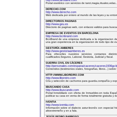
http://www.tarotaine.com
Portal esotèrico con servicios de tarot,magia,rituales,velas.
DERECHO.COM
http://www.derecho.com
Web dedicada por entero al mundo de las leyes y su entor
DIRECTORIOS PAGINAS
http://www.geu.es
Directorio de paginas web, con enlaces validos para busc
EMPRESA DE EVENTOS EN BARCELONA
http://www.bcnbrand.com
BcnBrand de una empresa dedicada a la organizacion de
una gran experiencia en la organizacion de todo tipo de e
GESTORÍA AMBERES
http://www.gestoriaamberes.es
Para ofrecerles nuestros servicios contamos distint
cualificados.Seguros, Laboral, Gestoria, Judicial y fiscal.
GUERRA CIVIL EN CÁCERES
http://personales.com/espana/caceres/caceres1936gc/i
Contenidos (testimonios orales, fotografías, libros...) sobr
HTTP://WWW.LIBOREIRO.COM
http://www.liboreiro.com
Cría y selección de cachorros para guarda,compañía y exp
IBUSCANDO CASA
http://www.ibuscando.com
Portal Inmobiliario con oferta de Inmuebles en toda Espa
publicar su casa en venta de forma totalmente gratuita y da
IVENTIA
http://www.iventia.com
Información sobre el dialecto astur-leonés con especial 
altoextremeño y en a fala.
JESÚS PEDRO BARROSO