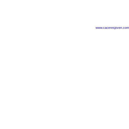
www.caceresjoven.com