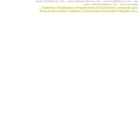
www.meridajoven.com
-
www.plasenciajoven.com
-
www.trujillojoven.com
-
ww
www.villanuevajoven.com
-
www.tierrade
Cartelera
Actividades y exposiciones
Actuaciones y espectáculos
|
|
Enlaces de interés
Callejero
Condiciones Generales
Registro de 
|
|
|