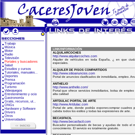
Trabajo
Música
LINK/INFORMACIÓN
Motor
ALQUILARCOCHES
Radio
http://www.alquilarcoches.com
Televisión
Alquiler de vehículos en toda España, ¿ en que ciuda
Portales y buscadores
especiales.
Salud
Estudios y cursos
ALQUILER DE PISOS COMPARTIDOS
Tutoriales, manuales...
http://www.sitioanuncios.com
Deportes
Portal de anuncios clasificados de inmobiliaria, empleo. A
Prensa
Programación
ANTHELIO
Turismo
http://www.anthelio.com/
Videojuegos
Portal que ofrece servicios inmobiliarios, bolsa de emple
Entretenimiento y ocio
alta calidad
Gastronomía
ARTDULAC PORTAL DE ARTE
Gratis, recursos, ut...
http://www.Artdulac.com
ONGs
Portal de arte, donde podrás exponer,comprar cuadros p
Hardware y Software
cabida todos los estilos y todas las expresiones de arte.
Drivers
Otros
BECASFACIL
Universidades
http://www.becasfacil.com
Buscador personalizado de becas y ayudas de todo el mu
conocimiento. El servicio es totalmente gratuito.