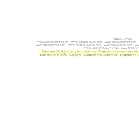
Portales Joven:
www.caceresjoven.com
-
www.badajozjoven.com
-
www.moralejajoven.com
www.meridajoven.com
-
www.plasenciajoven.com
-
www.trujillojoven.com
-
ww
www.villanuevajoven.com
-
www.tierrade
Cartelera
Actividades y exposiciones
Actuaciones y espectáculos
|
|
Enlaces de interés
Callejero
Condiciones Generales
Registro de 
|
|
|