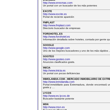
http://www.eresmas.com
Un portal con un buscador de los más potentes
EXCITE
http://www.excite.es
Portal de reciente aparición
FMPLAST
http://www.fmplast.com
Directorio buscador de empresas
FOROHOTEL.ES
http://www.forohotel.es
Información detallada sobre hoteles, contada por gente que
GOOGLE
http://www.google.com
Uno de los mejores buscadores y uno de los más rápidos ..
GOOTEO
http://www.gooteo.com
Anuncios clasificados gratis.
INICIA
http://www.inicia.es
Un portal con pocas deficiencias
INMOLANDIA.COM - MERCADO INMOBILIARIO DE EXT
http://www.inmolandia.com
Portal inmobiliario para Extremadura, donde encontrará una
gratis y ....
LYCOS
http://www.es.lycos.de
Buscador bastante potente
MSN
http://www.msn.es
El portal de Microsoft