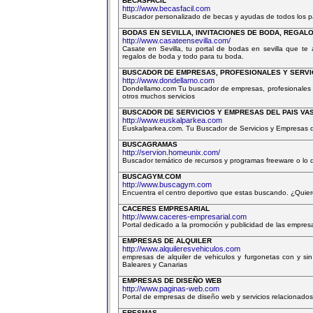
BECASFACIL
http://www.becasfacil.com
Buscador personalizado de becas y ayudas de todos los paí
BODAS EN SEVILLA, INVITACIONES DE BODA, REGAL
http://www.casateensevilla.com/
Casate en Sevilla, tu portal de bodas en sevilla que te
regalos de boda y todo para tu boda.
BUSCADOR DE EMPRESAS, PROFESIONALES Y SERVI
http://www.dondellamo.com
Dondellamo.com Tu buscador de empresas, profesionales y 
otros muchos servicios
BUSCADOR DE SERVICIOS Y EMPRESAS DEL PAIS VA
http://www.euskalparkea.com
Euskalparkea.com. Tu Buscador de Servicios y Empresas de
BUSCAGRAMAS
http://servion.homeunix.com/
Buscador temático de recursos y programas freeware o lo qu
BUSCAGYM.COM
http://www.buscagym.com
Encuentra el centro deportivo que estas buscando. ¿Quiere
CACERES EMPRESARIAL
http://www.caceres-empresarial.com
Portal dedicado a la promoción y publicidad de las empres
EMPRESAS DE ALQUILER
http://www.alquileresvehiculos.com
empresas de alquiler de vehiculos y furgonetas con y sin
Baleares y Canarias
EMPRESAS DE DISEÑO WEB
http://www.paginas-web.com
Portal de empresas de diseño web y servicios relacionados
ERESMAS