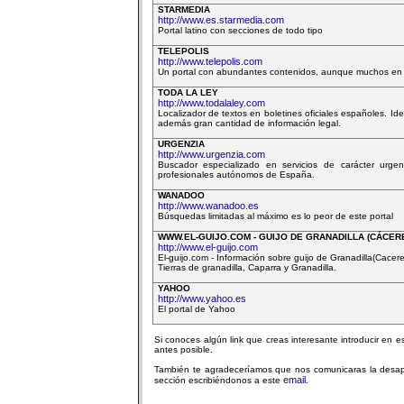
STARMEDIA
http://www.es.starmedia.com
Portal latino con secciones de todo tipo
TELEPOLIS
http://www.telepolis.com
Un portal con abundantes contenidos, aunque muchos en 
TODA LA LEY
http://www.todalaley.com
Localizador de textos en boletines oficiales españoles. Id
además gran cantidad de información legal.
URGENZIA
http://www.urgenzia.com
Buscador especializado en servicios de carácter urge
profesionales autónomos de España.
WANADOO
http://www.wanadoo.es
Búsquedas limitadas al máximo es lo peor de este portal
WWW.EL-GUIJO.COM - GUIJO DE GRANADILLA (CÁCER
http://www.el-guijo.com
El-guijo.com - Información sobre guijo de Granadilla(Cacer
Tierras de granadilla, Caparra y Granadilla.
YAHOO
http://www.yahoo.es
El portal de Yahoo
Si conoces algún link que creas interesante introducir en 
antes posible.
También te agradeceríamos que nos comunicaras la desapa
email
sección escribiéndonos a este
.