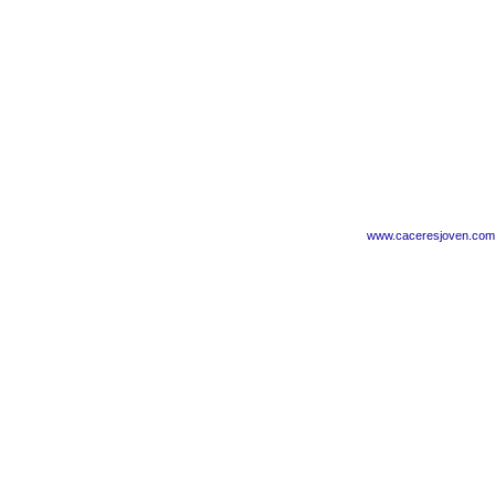
www.caceresjoven.com