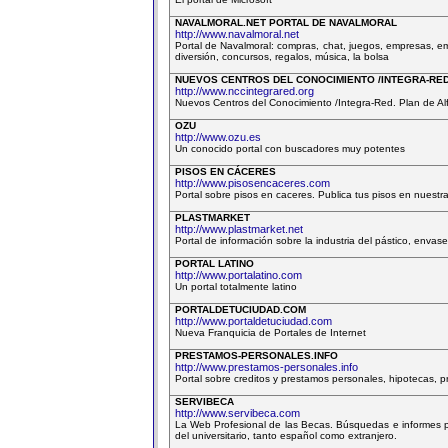
NAVALMORAL.NET PORTAL DE NAVALMORAL
http://www.navalmoral.net
Portal de Navalmoral: compras, chat, juegos, empresas, empl
diversión, concursos, regalos, música, la bolsa
NUEVOS CENTROS DEL CONOCIMIENTO /INTEGRA-RE
http://www.nccintegrared.org
Nuevos Centros del Conocimiento /Integra-Red. Plan de Al
OZU
http://www.ozu.es
Un conocido portal con buscadores muy potentes
PISOS EN CÁCERES
http://www.pisosencaceres.com
Portal sobre pisos en caceres. Publica tus pisos en nuestra
PLASTMARKET
http://www.plastmarket.net
Portal de información sobre la industria del pástico, envas
PORTAL LATINO
http://www.portalatino.com
Un portal totalmente latino
PORTALDETUCIUDAD.COM
http://www.portaldetuciudad.com
Nueva Franquicia de Portales de Internet
PRESTAMOS-PERSONALES.INFO
http://www.prestamos-personales.info
Portal sobre creditos y prestamos personales, hipotecas, 
SERVIBECA
http://www.servibeca.com
La Web Profesional de las Becas. Búsquedas e informes pe
del universitario, tanto español como extranjero.