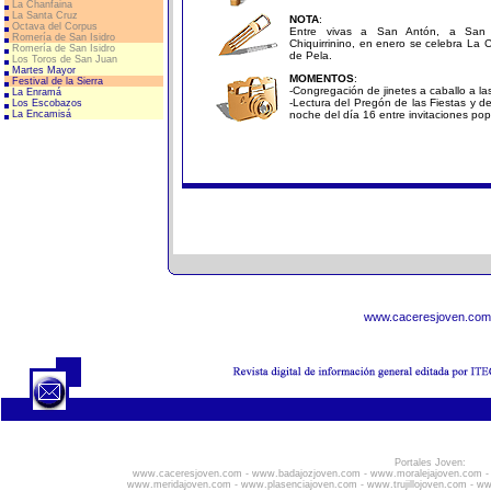
La Chanfaina
La Santa Cruz
NOTA
:
Octava del Corpus
Entre vivas a San Antón, a San 
Romería de San Isidro
Chiquirrinino, en enero se celebra La C
Romería de San Isidro
de Pela.
Los Toros de San Juan
Martes Mayor
MOMENTOS
:
Festival de la Sierra
-Congregación de jinetes a caballo a las
La Enramá
-Lectura del Pregón de las Fiestas y de
Los Escobazos
La Encamisá
noche del día 16 entre invitaciones pop
www.caceresjoven.com
Portales Joven:
www.caceresjoven.com
-
www.badajozjoven.com
-
www.moralejajoven.com
www.meridajoven.com
-
www.plasenciajoven.com
-
www.trujillojoven.com
-
ww