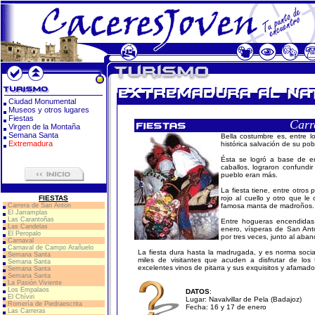
Ciudad Monumental
Museos y otros lugares
Fiestas
Carr
Virgen de la Montaña
Semana Santa
Bella costumbre es, entre l
Extremadura
histórica salvación de su p
Ésta se logró a base de e
caballos, lograron confundi
pueblo eran más.
La fiesta tiene, entre otros
FIESTAS
rojo al cuello y otro que le
Carrera de San Antón
famosa manta de madroños.
El Jarramplas
Las Carantoñas
Entre hogueras encendidas, 
Las Candelas
enero, vísperas de San Antón
El Peropalo
por tres veces, junto al aban
Carnaval
Carnaval de Campo Arañuelo
La fiesta dura hasta la madrugada, y es norma sociab
Semana Santa
miles de visitantes que acuden a disfrutar de lo
Semana Santa
excelentes vinos de pitarra y sus exquisitos y afamad
Semana Santa
Semana Santa
La Pasión Viviente
Los Empalaos
DATOS
:
El Chíviri
Lugar: Navalvillar de Pela (Badajoz)
Romería de Piedraescrita
Fecha: 16 y 17 de enero
Las Carreras