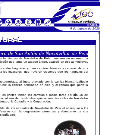
6 de agosto de 2026
era de San Antón de Navalvillar de Pela
os habitantes de Navalvillar de Pela, conmemorar en enero la
oblación que, ante un ataque árabe, acaeció en época medieval.
ncender hogueras y, con camisas blancas y carreras de sus
r a los invasores, que huyeron creyendo que los naturales del
 protagonistas, al jinete ataviado con la camisa blanca, pañuelo
 cubre la cabeza, terminado en pico, y al caballo que porta la
los jinetes inician las carreras a media tarde del día 16 de
, al son del tamborilero que recorre las calles de Navalvillar
derado, la Cofradía y la Corporación.
le de los naturales de Navalvillar de Pela el obsequiar a los
s festejos con la degustación generosa y abundante de sus
os buñuelos.