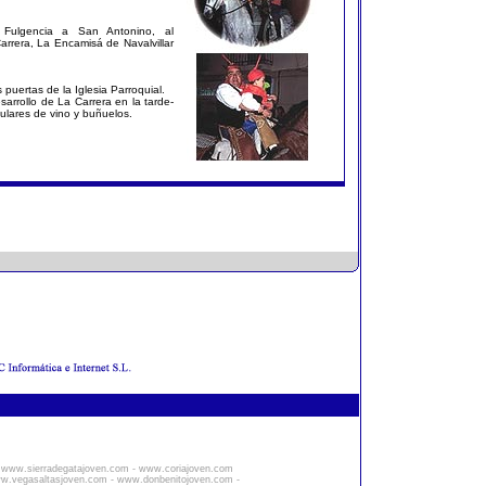
Fulgencia a San Antonino, al
arrera, La Encamisá de Navalvillar
 puertas de la Iglesia Parroquial.
sarrollo de La Carrera en la tarde-
ulares de vino y buñuelos.
-
www.sierradegatajoven.com
-
www.coriajoven.com
w.vegasaltasjoven.com
-
www.donbenitojoven.com
-