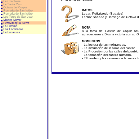
La Chanfaina
La Santa Cruz
Octava del Corpus
DATOS
:
Romería de San Isidro
Lugar: Peñalsordo (Badajoz)
Romería de San Isidro
Los Toros de San Juan
Fecha: Sábado y Domingo de Octava d
Martes Mayor
Festival de la Sierra
La Enramá
NOTA
:
Los Escobazos
A la toma del Castillo de Capilla ac
La Encamisá
agradecieron a Dios la victoria con su 
MOMENTOS
:
- La lectura de las mojigangas.
- La simulación de la toma del castillo.
- La Procesión por las calles del pueblo
- La formación del castillo humano.
- El bandeo y las carreras de la vacas b