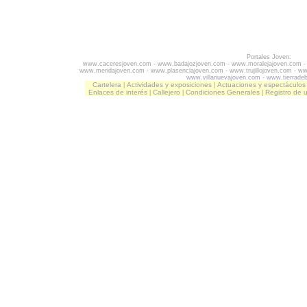
Portales Joven:
www.caceresjoven.com
-
www.badajozjoven.com
-
www.moralejajoven.com
www.meridajoven.com
-
www.plasenciajoven.com
-
www.trujillojoven.com
-
ww
www.villanuevajoven.com
-
www.tierrade
Cartelera
Actividades y exposiciones
Actuaciones y espectáculos
|
|
Enlaces de interés
Callejero
Condiciones Generales
Registro de 
|
|
|