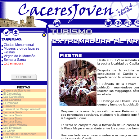
Ciudad Monumental
Museos y otros lugares
Fiestas
Virgen de la Montaña
Semana Santa
Hasta el S. XVI se remonta el
Extremadura
la vecina localidad de Capilla
Después de la victoria s
conquistado el Castillo y
agradeciendo la victoria en e
El Sábado de la Octava de
FIESTAS
población, reuniéndose co
Carrera de San Antón
realizan las mojigangas, sát
El Jarramplas
en el año.
Las Carantoñas
Las Candelas
El Domingo de Octava, los c
El Peropalo
dentro y fuera de la població
Carnaval
Carnaval de Campo Arañuelo
Después de la misa, la procesión recorre Peñalsordo 
Semana Santa
dos personajes populares, el abuelo y la abuela que f
Semana Santa
la Sagrada Forma.
Semana Santa
Semana Santa
La Pasión Viviente
La fiesta se completa con la formación de un castill
Los Empalaos
la Plaza Mayor el estandarte entre los corros que form
El Chíviri
Romería de Piedraescrita
Una simulada vaca brava corretea a mozos y mozas p
Las Carreras
en la toma del Castillo.