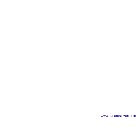
www.caceresjoven.com