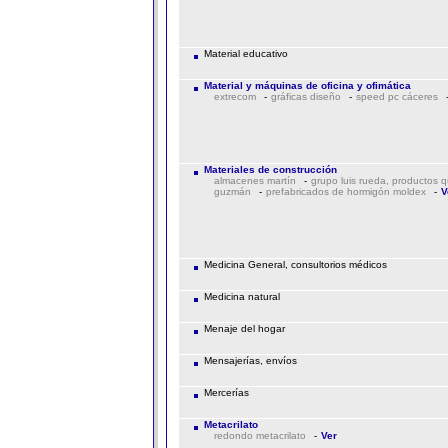
Material educativo
Material y máquinas de oficina y ofimática
extrecom
-
gráficas diseño
-
speed pc cáceres
Materiales de construcción
almacenes martín
-
grupo luis rueda, productos 
guzmán
-
prefabricados de hormigón moldex
-
V
Medicina General, consultorios médicos
Medicina natural
Menaje del hogar
Mensajerías, envíos
Mercerías
Metacrilato
redondo metacrilato
-
Ver