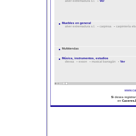
alver extremadura s.l.
-
Ver
Muebles en general
alver extremadura s.l.
-
carpinsa
-
carpintería e
Multitiendas
Música, instrumentos, estudios
diexsa
-
exson
-
musical barragán
-
Ver
www.ca
S
i desea registra
en
Caceres