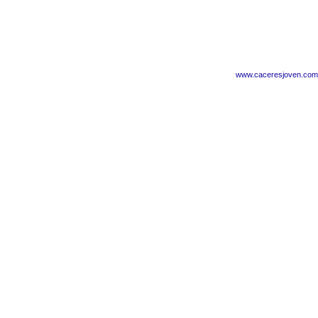
www.caceresjoven.com