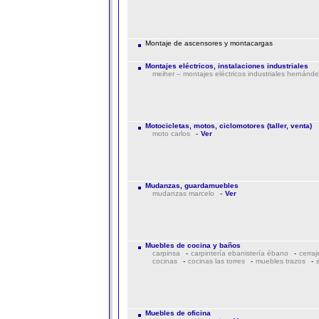
Montaje de ascensores y montacargas
Montajes eléctricos, instalaciones industriales
meiher – montajes eléctricos industriales hernánde
Motocicletas, motos, ciclomotores (taller, venta)
moto carlos
-
Ver
Mudanzas, guardamuebles
mudanzas marcelo
-
Ver
Muebles de cocina y baños
carpinsa
-
carpintería ebanistería ébano
-
cerraj
cocinas
-
cocinas las torres
-
muebles trazos
-
Muebles de oficina