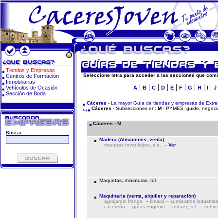
Tiendas y Empresas
Seleccione letra para acceder a las secciones que comi
Centros de Formación
Inmobiliarias
|
|
|
|
|
|
|
|
|
Vehículos de Ocasión
A
B
C
D
E
F
G
H
I
J
Sección de Boda
Cáceres
- La mayor Guía de tiendas y empresas de Extr
Cáceres
- Subsecciones en:
M
- PYMES, guide, negocio
Cáceres - M
Buscar...
Madera (Almacenes, venta)
maderas tovar feijoo, s.a.
-
Ver
Maquetas, miniaturas, rol
Maquinaria (venta, alquiler y reparación)
agrojardin franpa
-
fimaca – suministros industrial
cacereña
-
grúas eugenio
-
rodaex, s.l.
-
vehinc