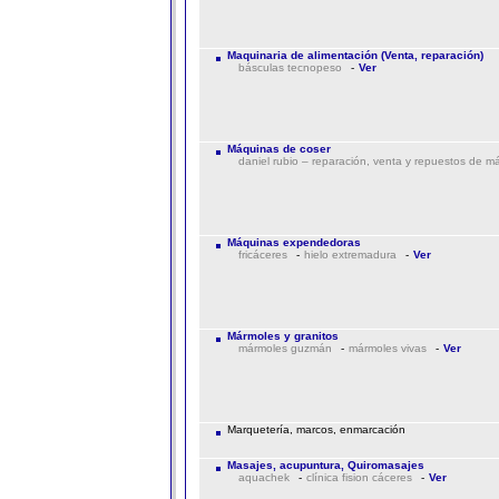
Maquinaria de alimentación (Venta, reparación)
básculas tecnopeso
-
Ver
Máquinas de coser
daniel rubio – reparación, venta y repuestos de m
Máquinas expendedoras
fricáceres
-
hielo extremadura
-
Ver
Mármoles y granitos
mármoles guzmán
-
mármoles vivas
-
Ver
Marquetería, marcos, enmarcación
Masajes, acupuntura, Quiromasajes
aquachek
-
clínica fision cáceres
-
Ver