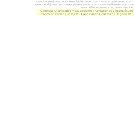
www.caceresjoven.com
-
www.badajozjoven.com
-
www.moralejajoven.com
www.meridajoven.com
-
www.plasenciajoven.com
-
www.trujillojoven.com
-
ww
www.villanuevajoven.com
-
www.tierrade
Cartelera
Actividades y exposiciones
Actuaciones y espectáculos
|
|
Enlaces de interés
Callejero
Condiciones Generales
Registro de 
|
|
|