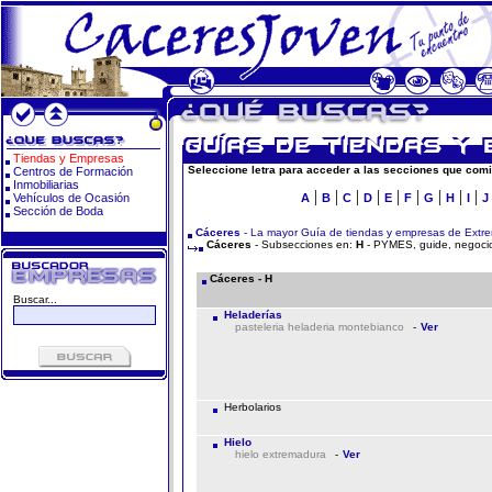
Tiendas y Empresas
Seleccione letra para acceder a las secciones que comi
Centros de Formación
Inmobiliarias
|
|
|
|
|
|
|
|
|
Vehículos de Ocasión
A
B
C
D
E
F
G
H
I
J
Sección de Boda
Cáceres
- La mayor Guía de tiendas y empresas de Extr
Cáceres
- Subsecciones en:
H
- PYMES, guide, negocio
Cáceres - H
Buscar...
Heladerías
pasteleria heladeria montebianco
-
Ver
Herbolarios
Hielo
hielo extremadura
-
Ver