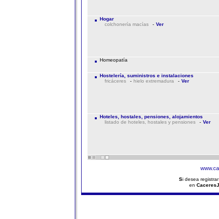
Hogar
colchonería macías
-
Ver
Homeopatía
Hostelería, suministros e instalaciones
fricáceres
-
hielo extremadura
-
Ver
Hoteles, hostales, pensiones, alojamientos
listado de hoteles, hostales y pensiones
-
Ver
www.ca
S
i desea registra
en
Caceres