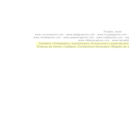
Portales Joven:
www.caceresjoven.com
-
www.badajozjoven.com
-
www.moralejajoven.com
www.meridajoven.com
-
www.plasenciajoven.com
-
www.trujillojoven.com
-
ww
www.villanuevajoven.com
-
www.tierrade
Cartelera
Actividades y exposiciones
Actuaciones y espectáculos
|
|
Enlaces de interés
Callejero
Condiciones Generales
Registro de 
|
|
|