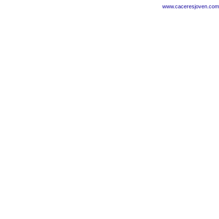
www.caceresjoven.com