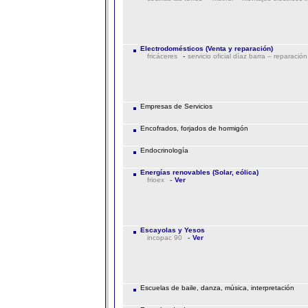
Electrodomésticos (Venta y reparación)
fricáceres
-
servicio oficial díaz barra – reparaci
Empresas de Servicios
Encofrados, forjados de hormigón
Endocrinología
Energías renovables (Solar, eólica)
frioex
-
Ver
Escayolas y Yesos
incopac 90
-
Ver
Escuelas de baile, danza, música, interpretación