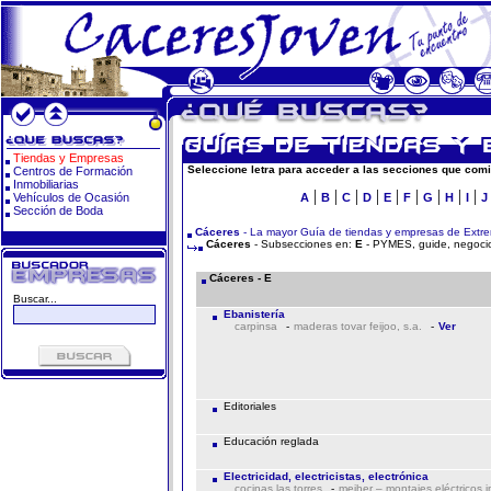
Tiendas y Empresas
Seleccione letra para acceder a las secciones que comi
Centros de Formación
Inmobiliarias
|
|
|
|
|
|
|
|
|
Vehículos de Ocasión
A
B
C
D
E
F
G
H
I
J
Sección de Boda
Cáceres
- La mayor Guía de tiendas y empresas de Extr
Cáceres
- Subsecciones en:
E
- PYMES, guide, negocio
Cáceres - E
Buscar...
Ebanistería
carpinsa
-
maderas tovar feijoo, s.a.
-
Ver
Editoriales
Educación reglada
Electricidad, electricistas, electrónica
cocinas las torres
-
meiher – montajes eléctricos 