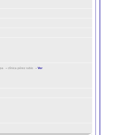
opa
-
clínica pérez rubio
-
Ver