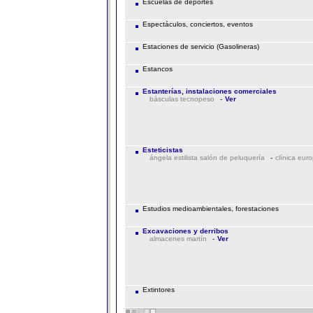
Escuelas de deportes
Espectáculos, conciertos, eventos
Estaciones de servicio (Gasolineras)
Estancos
Estanterías, instalaciones comerciales
básculas tecnopeso
-
Ver
Esteticistas
ángela estilista salón de peluquería
-
clínica eur
Estudios medioambientales, forestaciones
Excavaciones y derribos
almacenes martín
-
Ver
Extintores