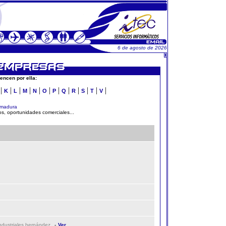
6 de agosto de 2026
encen por ella:
|
|
|
|
|
|
|
|
|
|
|
|
K
L
M
N
O
P
Q
R
S
T
V
emadura
s, oportunidades comerciales...
industriales hernández
-
Ver