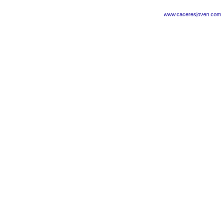
www.caceresjoven.com