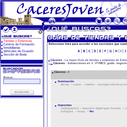
Tiendas y Empresas
Seleccione letra para acceder a las secciones que comi
Centros de Formación
Inmobiliarias
|
|
|
|
|
|
|
|
|
Vehículos de Ocasión
A
B
C
D
E
F
G
H
I
J
Sección de Boda
Cáceres
- La mayor Guía de tiendas y empresas de Extr
Cáceres
- Subsecciones en:
I
- PYMES, guide, negocios
Cáceres - I
Buscar...
Iluminación
diexsa
-
exson
-
meiher – montajes eléctricos in
Imprentas
cablegraphics – impresión digital gran formato
-
c
rodríguez
-
ricopy
-
Ver