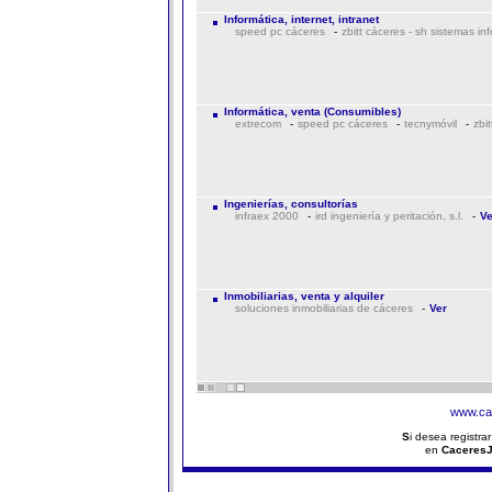
Informática, internet, intranet
speed pc cáceres
-
zbitt cáceres - sh sistemas in
Informática, venta (Consumibles)
extrecom
-
speed pc cáceres
-
tecnymóvil
-
zbi
Ingenierías, consultorías
infraex 2000
-
ird ingeniería y peritación, s.l.
-
Ve
Inmobiliarias, venta y alquiler
soluciones inmobiliarias de cáceres
-
Ver
www.ca
S
i desea registra
en
Caceres