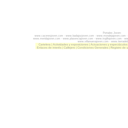
Portales Joven:
www.caceresjoven.com
-
www.badajozjoven.com
-
www.moralejajoven.com
www.meridajoven.com
-
www.plasenciajoven.com
-
www.trujillojoven.com
-
ww
www.villanuevajoven.com
-
www.tierrade
Cartelera
Actividades y exposiciones
Actuaciones y espectáculos
|
|
Enlaces de interés
Callejero
Condiciones Generales
Registro de 
|
|
|