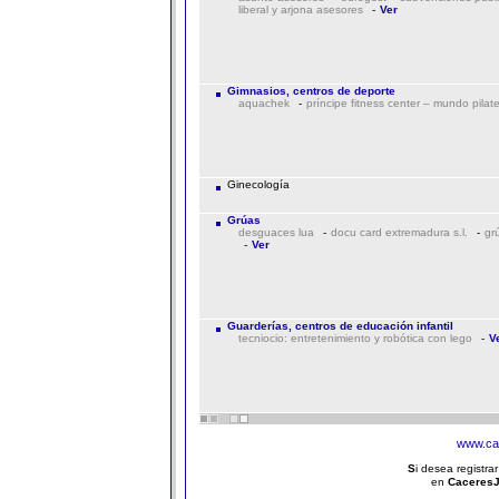
liberal y arjona asesores
-
Ver
Gimnasios, centros de deporte
aquachek
-
príncipe fitness center – mundo pilat
Ginecología
Grúas
desguaces lua
-
docu card extremadura s.l.
-
gr
-
Ver
Guarderías, centros de educación infantil
tecniocio: entretenimiento y robótica con lego
-
V
www.ca
S
i desea registra
en
Caceres