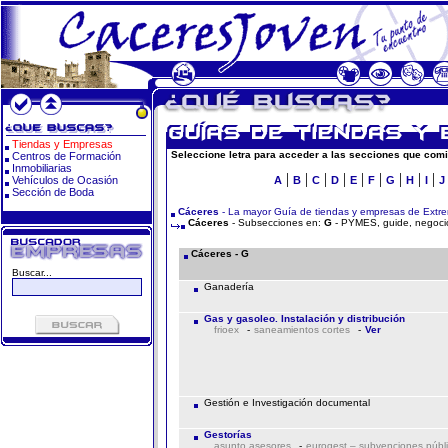
Tiendas y Empresas
Seleccione letra para acceder a las secciones que comi
Centros de Formación
Inmobiliarias
|
|
|
|
|
|
|
|
|
Vehículos de Ocasión
A
B
C
D
E
F
G
H
I
J
Sección de Boda
Cáceres
- La mayor Guía de tiendas y empresas de Extr
Cáceres
- Subsecciones en:
G
- PYMES, guide, negocio
Cáceres - G
Buscar...
Ganadería
Gas y gasoleo. Instalación y distribución
frioex
-
saneamientos cortes
-
Ver
Gestión e Investigación documental
Gestorías
asunto asesores
-
eurogest – subvenciones públ