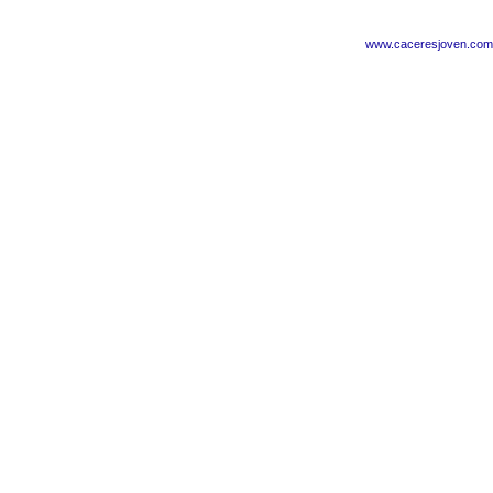
www.caceresjoven.com