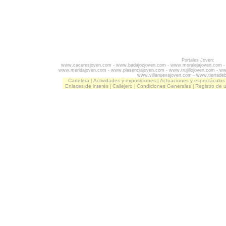
Portales Joven:
www.caceresjoven.com
-
www.badajozjoven.com
-
www.moralejajoven.com
www.meridajoven.com
-
www.plasenciajoven.com
-
www.trujillojoven.com
-
ww
www.villanuevajoven.com
-
www.tierrade
Cartelera
Actividades y exposiciones
Actuaciones y espectáculos
|
|
Enlaces de interés
Callejero
Condiciones Generales
Registro de 
|
|
|