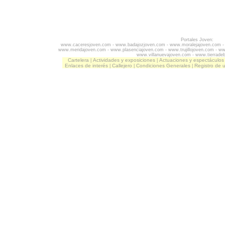
Portales Joven:
www.caceresjoven.com
-
www.badajozjoven.com
-
www.moralejajoven.com
www.meridajoven.com
-
www.plasenciajoven.com
-
www.trujillojoven.com
-
ww
www.villanuevajoven.com
-
www.tierrade
Cartelera
Actividades y exposiciones
Actuaciones y espectáculos
|
|
Enlaces de interés
Callejero
Condiciones Generales
Registro de 
|
|
|