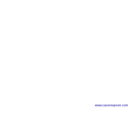
www.caceresjoven.com