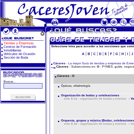
Tiendas y Empresas
Seleccione letra para acceder a las secciones que comi
Centros de Formación
Inmobiliarias
|
|
|
|
|
|
|
|
|
Vehículos de Ocasión
A
B
C
D
E
F
G
H
I
J
Sección de Boda
Cáceres
- La mayor Guía de tiendas y empresas de Extr
Cáceres
- Subsecciones en:
O
- PYMES, guide, negocio
Cáceres - O
Buscar...
Ópticas, oftalmología
Organización de bodas y celebraciones
eme & be - organización de bodas y eventos
-
Ve
Orquesta, grupos y música (Bodas, celebraciones
eme & be - organización de bodas y eventos
-
mu