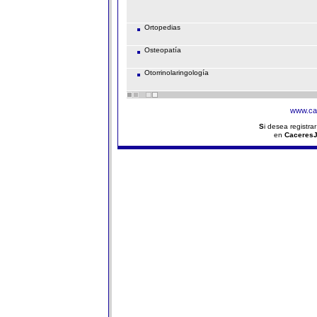
Ortopedias
Osteopatía
Otorrinolaringología
www.ca
S
i desea registra
en
Caceres