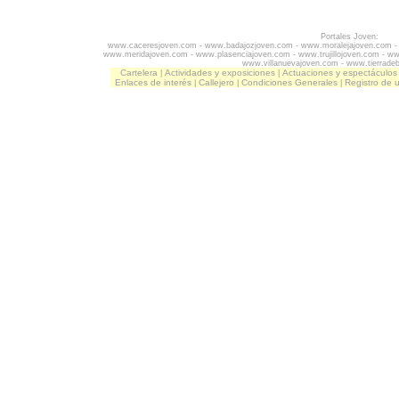
Portales Joven:
www.caceresjoven.com
-
www.badajozjoven.com
-
www.moralejajoven.com
www.meridajoven.com
-
www.plasenciajoven.com
-
www.trujillojoven.com
-
ww
www.villanuevajoven.com
-
www.tierrade
Cartelera
Actividades y exposiciones
Actuaciones y espectáculos
|
|
Enlaces de interés
Callejero
Condiciones Generales
Registro de 
|
|
|