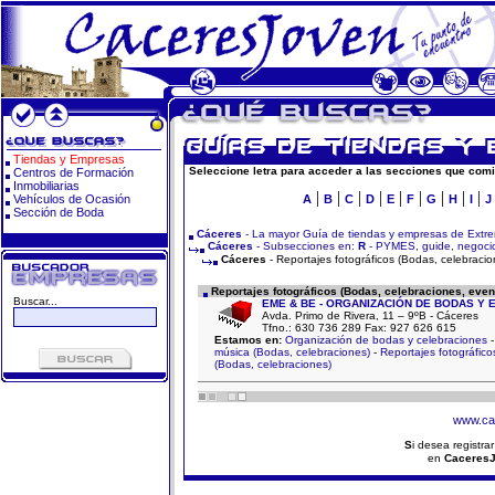
Tiendas y Empresas
Seleccione letra para acceder a las secciones que comi
Centros de Formación
Inmobiliarias
|
|
|
|
|
|
|
|
|
Vehículos de Ocasión
A
B
C
D
E
F
G
H
I
J
Sección de Boda
Cáceres
- La mayor Guía de tiendas y empresas de Extr
Cáceres
- Subsecciones en:
R
- PYMES, guide, negocio
Cáceres
- Reportajes fotográficos (Bodas, celebracio
Reportajes fotográficos (Bodas, celebraciones, even
Buscar...
EME & BE - ORGANIZACIÓN DE BODAS Y
Avda. Primo de Rivera, 11 – 9ºB - Cáceres
Tfno.: 630 736 289 Fax: 927 626 615
Estamos en:
Organización de bodas y celebraciones
música (Bodas, celebraciones)
-
Reportajes fotográfico
(Bodas, celebraciones)
www.ca
S
i desea registra
en
Caceres