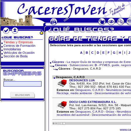
Tiendas y Empresas
Seleccione letra para acceder a las secciones que comi
Centros de Formación
Inmobiliarias
|
|
|
|
|
|
|
|
|
Vehículos de Ocasión
A
B
C
D
E
F
G
H
I
J
Sección de Boda
Cáceres
- La mayor Guía de tiendas y empresas de Extr
Cáceres
- Subsecciones en:
D
- PYMES, guide, negocio
Cáceres
- Desguaces, C.A.R.D
Desguaces, C.A.R.D
Buscar...
DESGUACES LUA
Ctra. N-630, Km. 202 (Pol. Ind. Casar de 
Tfno.: 927 290 502 - Móvil: 676 841 630 Fax
Estamos en:
Desguaces, C.A.R.D
-
Neumáticos (venta
Reciclaje, medio ambiente
-
Descontaminación de vehí
DOCU CARD EXTREMADURA S.L.
Pol. Ind. Las Arenas, N-521, Km. 58 - Malpar
Tfno.: 927 275 804 Fax: 927 275 185
Estamos en:
Desguaces, C.A.R.D
-
Grúas
-
Neumáticos
recambios del automóvil
-
Descontaminación de vehícu
www.ca