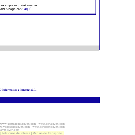
r su empresa gratuitamente
aquí
Joven
haga click!
-
www.sierradegatajoven.com
-
www.coriajoven.com
w.vegasaltasjoven.com
-
www.donbenitojoven.com
-
barrosjoven.com
Teléfonos de interés
Medios de transporte
|
|