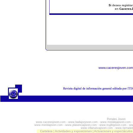
S
i desea registra
en
Caceres
www.caceresjoven.com
Portales Joven:
www.caceresjoven.com
-
www.badajozjoven.com
-
www.moralejajoven.com
www.meridajoven.com
-
www.plasenciajoven.com
-
www.trujillojoven.com
-
ww
www.villanuevajoven.com
-
www.tierrade
Cartelera
Actividades y exposiciones
Actuaciones y espectáculos
|
|