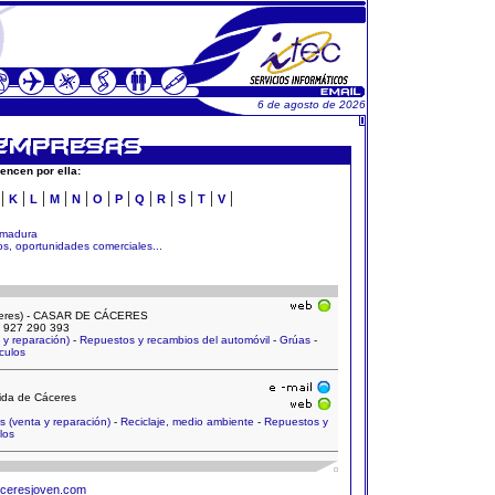
6 de agosto de 2026
encen por ella:
|
|
|
|
|
|
|
|
|
|
|
|
K
L
M
N
O
P
Q
R
S
T
V
emadura
s, oportunidades comerciales...
Cáceres) - CASAR DE CÁCERES
: 927 290 393
 y reparación)
-
Repuestos y recambios del automóvil
-
Grúas
-
culos
tida de Cáceres
 (venta y reparación)
-
Reciclaje, medio ambiente
-
Repuestos y
los
ceresjoven.com