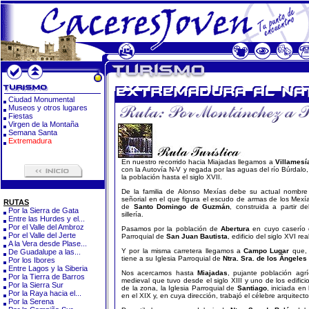
Ciudad Monumental
Museos y otros lugares
Fiestas
Virgen de la Montaña
Semana Santa
Extremadura
En nuestro recorrido hacia Miajadas llegamos a
Villamesí
con la Autovía N-V y regada por las aguas del río Búrdal
la población hasta el siglo XVII.
De la familia de Alonso Mexías debe su actual nombre y
señorial en el que figura el escudo de armas de los Mex
RUTAS
de
Santo Domingo de Guzmán
, construida a partir d
Por la Sierra de Gata
sillería.
Entre las Hurdes y el...
Por el Valle del Ambroz
Pasamos por la población de
Abertura
en cuyo caserío d
Por el Valle del Jerte
Parroquial de
San Juan Bautista
, edificio del siglo XVI r
A la Vera desde Plase...
Y por la misma carretera llegamos a
Campo Lugar
que, 
De Guadalupe a las...
tiene a su Iglesia Parroquial de
Ntra. Sra. de los Ángeles
Por los Ibores
Entre Lagos y la Siberia
Nos acercamos hasta
Miajadas
, pujante población agrí
Por la Tierra de Barros
medieval que tuvo desde el siglo XIII y uno de los edifici
Por la Sierra Sur
de la zona, la Iglesia Parroquial de
Santiago
, iniciada en
Por la Raya hacia el...
en el XIX y, en cuya dirección, trabajó el célebre arquitec
Por la Serena