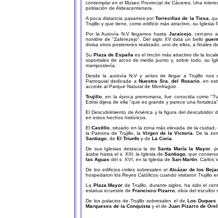
contemplar en el Museo Provincial de Cáceres. Una inter
población de Aldeacentenera.
A poca distancia pasamos por
Torrecillas de la Tiesa
, qu
Trujillo y que tiene, como edificio más atractivo, su Iglesia
Por la Autovía N-V llegamos hasta
Jaraicejo
, cercano 
nombre de "Zaferezejo". Del siglo XV data un bello
puen
divisa otros posteriores realizado, uno de ellos, a finales de
Su
Plaza de España
es el rincón más atractivo de la local
soportales de arcos de medio punto y, sobre todo, su Igl
mampostería.
Desde la autovía N-V y antes de llegar a Trujillo no
Parroquial dedicada a
Nuestra Sra. del Rosario
, en est
accede al Parque Natural de Monfragüe.
Trujillo
, en la época prerromana, fue conocida como "Turg
Edrisi dijera de ella "que es grande y parece una fortaleza
El Descubrimiento de América y la figura del descubridor del
en estos hechos históricos.
El
Castillo
, situado en la zona más elevada de la ciudad, 
la Patrona de Trujillo, la
Virgen de la Victoria
. De la zo
Santiago
, de
El Triunfo
y de
La Coria
.
De sus Iglesias destaca la de
Santa María la Mayor
, p
árabe hasta el s. XIII, la Iglesia de
Santiago
, que conserva
las Aguas
del s. XVI, en la Iglesia de
San Martín
. Carlos 
De los edificios civiles sobresalen el
Alcázar de los Beja
hospedaron los Reyes Católicos cuando visitaron Trujillo 
La
Plaza Mayor
de Trujillo, durante siglos, ha sido el ce
estatua ecuestre de
Francisco Pizarro
, obra del esculto
De los palacios de Trujillo sobresalen el de
Los Duques 
Marqueses de la Conquista
y el de
Juan Pizarro de Orel