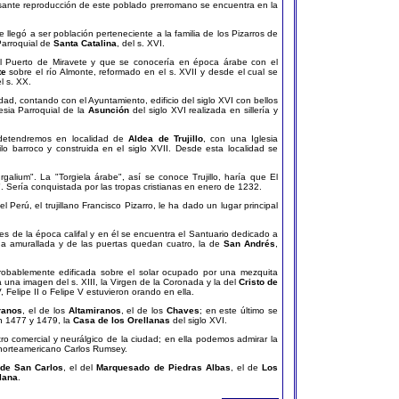
esante reproducción de este poblado prerromano se encuentra en la
e llegó a ser población perteneciente a la familia de los Pizarros de
 Parroquial de
Santa Catalina
, del s. XVI.
al Puerto de Miravete y que se conocería en época árabe con el
te
sobre el río Almonte, reformado en el s. XVII y desde el cual se
l s. XX.
idad, contando con el Ayuntamiento, edificio del siglo XVI con bellos
esia Parroquial de la
Asunción
del siglo XVI realizada en sillería y
s detendremos en localidad de
Aldea de Trujillo
, con una Iglesia
ilo barroco y construida en el siglo XVII. Desde esta localidad se
alium". La "Torgiela árabe", así se conoce Trujillo, haría que El
". Sería conquistada por las tropas cristianas en enero de 1232.
 Perú, el trujillano Francisco Pizarro, le ha dado un lugar principal
es de la época califal y en él se encuentra el Santuario dedicado a
na amurallada y de las puertas quedan cuatro, la de
San Andrés
,
robablemente edificada sobre el solar ocupado por una mezquita
 una imagen del s. XIII, la Virgen de la Coronada y la del
Cristo de
V, Felipe II o Felipe V estuvieron orando en ella.
ranos
, el de los
Altamiranos
, el de los
Chaves
; en este último se
en 1477 y 1479, la
Casa de los Orellanas
del siglo XVI.
ntro comercial y neurálgico de la ciudad; en ella podemos admirar la
r norteamericano Carlos Rumsey.
de San Carlos
, el del
Marquesado de Piedras Albas
, el de
Los
lana
.