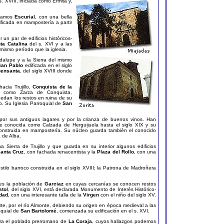
s. XVIII, iniciada como Ermita y,
tramos
Escurial
, con una bella
ificada en mampostería a partir
un par de edificios históricos-
ta Catalina
del s. XVI y a las
 mismo período que la iglesia.
dalupe y a la Sierra del mismo
San Pablo
edificada en el siglo
uensanta
, del siglo XVIII donde
acia Trujillo,
Conquista de la
II como Zarza de Conquista,
uedan los restos en ruina de su
o. Su Iglesia Parroquial de
San
por sus antiguos lagares y por la crianza de buenos vinos. Han
e conocida como Calzada de Herguijuela hasta el siglo XIX y su
construida en mampostería. Su núcleo guarda también el conocido
 de Alba.
na Sierra de Trujillo y que guarda en su interior algunos edificios
Santa Cruz
, con fachada renacentista y la
Plaza del Rollo
, con una
tilo barroco construida en el siglo XVIII; la Patrona de Madroñera
es la población de
Garciaz
en cuyas cercanías se conocen restos
stol
, del siglo XVI, está declarada Monumento de Interés Histórico-
dad
, con una interesante talla de la
Virgen
con el niño del siglo XV.
e, por el río Almonte, debiendo su origen en época medieval a las
roquial de
San Bartolomé
, comenzada su edificación en el s. XVI.
ntra el poblado prerromano de
La Coraja
, cuyos hallazgos podemos