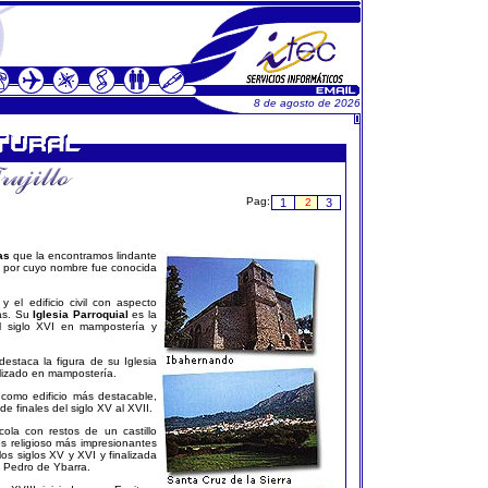
8 de agosto de 2026
Pag:
1
2
3
as
que la encontramos lindante
o, por cuyo nombre fue conocida
 el edificio civil con aspecto
ías. Su
Iglesia Parroquial
es la
el siglo XVI en mampostería y
estaca la figura de su Iglesia
ealizado en mampostería.
como edificio más destacable,
de finales del siglo XV al XVII.
cola con restos de un castillo
os religioso más impresionantes
 los siglos XV y XVI y finalizada
to Pedro de Ybarra.