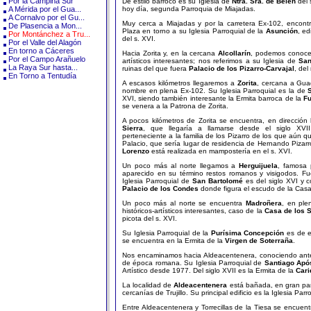
Por la Campiña Sur
De estilo barroco es su Iglesia de
Ntra. Sra. de Belén
del 
A Mérida por el Gua...
hoy día, segunda Parroquia de Miajadas.
A Cornalvo por el Gu...
Muy cerca a Miajadas y por la carretera Ex-102, encon
De Plasencia a Mon...
Plaza en torno a su Iglesia Parroquial de la
Asunción
, ed
Por Montánchez a Tru...
del s. XVI.
Por el Valle del Alagón
En torno a Cáceres
Hacia Zorita y, en la cercana
Alcollarín
, podemos conocer 
Por el Campo Arañuelo
artísticos interesantes; nos referimos a su Iglesia de
San
La Raya Sur hasta...
ruinas del que fuera
Palacio de los Pizarro-Carvajal
, del
En Torno a Tentudía
A escasos kilómetros llegaremos a
Zorita
, cercana a Gua
nombre en plena Ex-102. Su Iglesia Parroquial es la de
XVI, siendo también interesante la Ermita barroca de la
F
se venera a la Patrona de Zorita.
A pocos kilómetros de Zorita se encuentra, en dirección h
Sierra
, que llegaría a llamarse desde el siglo XV
perteneciente a la familia de los Pizarro de los que aún q
Palacio, que sería lugar de residencia de Hernando Pizarr
Lorenzo
está realizada en mampostería en el s. XVI.
Un poco más al norte llegamos a
Herguijuela
, famosa 
aparecido en su término restos romanos y visigodos. Fu
Iglesia Parroquial de
San Bartolomé
es del siglo XVI y 
Palacio de los Condes
donde figura el escudo de la Casa
Un poco más al norte se encuentra
Madroñera
, en ple
históricos-artísticos interesantes, caso de la
Casa de los 
picota del s. XVI.
Su Iglesia Parroquial de la
Purísima Concepción
es de es
se encuentra en la Ermita de la
Virgen de Soterraña
.
Nos encaminamos hacia Aldeacentenera, conociendo ant
de época romana. Su Iglesia Parroquial de
Santiago Apó
Artístico desde 1977. Del siglo XVII es la Ermita de la
Cari
La localidad de
Aldeacentenera
está bañada, en gran part
cercanías de Trujillo. Su principal edificio es la Iglesia Par
Entre Aldeacentenera y Torrecillas de la Tiesa se encue