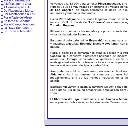
Por la Campiña Sur
A Mérida por el Gua...
Volvemos a la Ex-204 para conocer
Pinofranqueado
, uno 
Hurdes y que es muy visitado en primavera y verano por la 
A Cornalvo por el Gu...
de
Los Ángeles
, en cuyas cercanías se ubica un exc
De Plasencia a Mon...
naturaleza y buenos restaurantes.
Por Montánchez a Tru...
Por el Valle del Alagón
En su
Plaza Mayor
se encuentra la Iglesia Parroquial de
N
En torno a Cáceres
en el s. XVIII. Su Fiesta de "
La Enramá
" en el mes de a
Por el Campo Arañuelo
Turístico Regional
.
La Raya Sur hasta...
En Torno a Tentudía
Ribereña con el río de los Ángeles y a poca distancia de
visitar la alquería de
Sauceda
.
En torno al bello valle del río
Esparabán
se contempla un 
y atractivas alquerías:
Robledo
,
Muela y Avellanar
, con u
natural.
Hacia el norte de la comarca nos atrae la belleza y la tran
Castillo
, que conserva pintorescos balcones de madera 
ocurre en
Horcajo
, sobresaliendo igualmente en la 
nostálgica entrada a la población a través de un impresion
fue un antiguo castro de época prehistórica.
Aún podemos subir un poco más para conocer la última 
Aldehuela
. Aquí se detiene la carretera de este bel
probablemente una de las mejores muestras de la arq
antaño.
Bajamos nuevamente hasta la carretera Ex-204 para det
Las Hurdes. Sin duda, su arquitectura popular con clara
zona.
El Chorreón del Tajo
, donde nace el río
Alavea
o
Aceña
entre pinares. Sobre éste, en las afueras de Caminomorisco