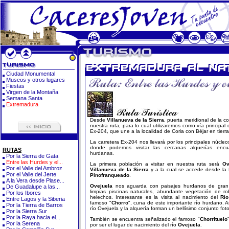
Ciudad Monumental
Museos y otros lugares
Fiestas
Virgen de la Montaña
Semana Santa
Extremadura
Desde
Villanueva de la Sierra
, puerta meridional de la 
nuestra ruta, para lo cual utilizaremos como vía principal 
Ex-204, que une a la localidad de Coria con Béjar en tierr
La carretera Ex-204 nos llevará por los principales núcl
donde podemos visitar las cercanas alquerías encu
RUTAS
hurdanas.
Por la Sierra de Gata
Entre las Hurdes y el...
La primera población a visitar en nuestra ruta será
Ov
Por el Valle del Ambroz
Villanueva de la Sierra
y a la cual se accede desde la 
Por el Valle del Jerte
Pinofranqueado
.
A la Vera desde Plase...
Ovejuela
nos aguarda con paisajes hurdanos de gran 
De Guadalupe a las...
limpias piscinas naturales, abundante vegetación de ro
Por los Ibores
helechos. Interesante es la visita al nacimiento del
Río
Entre Lagos y la Siberia
famoso "
Chorro
", cuna de este importante río hurdano. An
Por la Tierra de Barros
río Ovejuela y la alquería forman un bellísimo conjunto fotog
Por la Sierra Sur
Por la Raya hacia el...
También se encuentra señalizado el famoso "
Chorrituelo
Por la Serena
por ser el lugar de nacimiento del río
Ovejuela
.