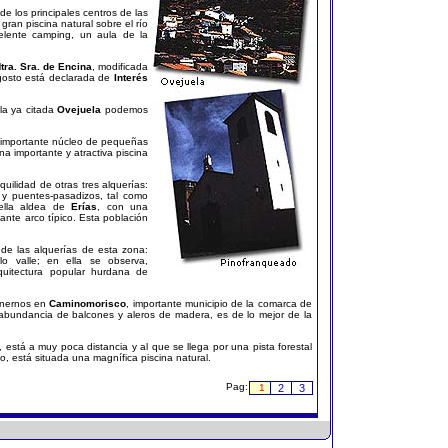
de los principales centros de las
gran piscina natural sobre el río
elente camping, un aula de la
tra. Sra. de Encina
, modificada
gosto está declarada de
Interés
 la ya citada
Ovejuela
podemos
importante núcleo de pequeñas
na importante y atractiva piscina
quilidad de otras tres alquerías:
y puentes-pasadizos, tal como
bella aldea de
Erías
, con una
ante arco típico. Esta población
de las alquerías de esta zona:
lo valle; en ella se observa,
uitectura popular hurdana de
enernos en
Caminomorisco
, importante municipio de la comarca de
 abundancia de balcones y aleros de madera, es de lo mejor de la
, está a muy poca distancia y al que se llega por una pista forestal
, está situada una magnífica piscina natural.
Pag:
1
2
3