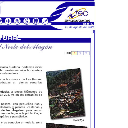
10 de agosto de 2026
Pag:
1
2
3
comarca hurdana, podemos iniciar
de nuestro recorrido la carretera
as salmantinas.
eos de la comarca de Las Hurdes,
adradas en plenas serranías
ejuela
, a pocos kilómetros de
Ex-204, ya en las cercanías de
belleza, con pequeños ríos y
bledales y pinares, castaños y
 de los Ángeles
, para ver su
tes de llegar a la población, el
ráfico y paisajístico.
" y es conocido en toda la zona